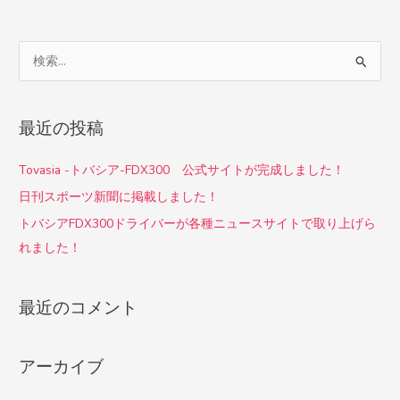
検
索
対
最近の投稿
象
:
Tovasia -トバシア-FDX300 公式サイトが完成しました！
日刊スポーツ新聞に掲載しました！
トバシアFDX300ドライバーが各種ニュースサイトで取り上げら
れました！
最近のコメント
アーカイブ