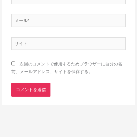
前
*
メ
ー
ル
*
サ
イ
ト
次回のコメントで使用するためブラウザーに自分の名
前、メールアドレス、サイトを保存する。