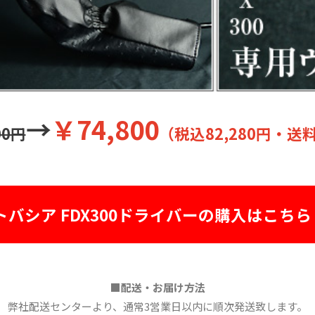
→
￥74,800
00円
（税込82,280円・
送
トバシア FDX300ドライバーの購入はこちら 
■配送・お届け方法
弊社配送センターより、
通常3営業日以内に順次発送致します。