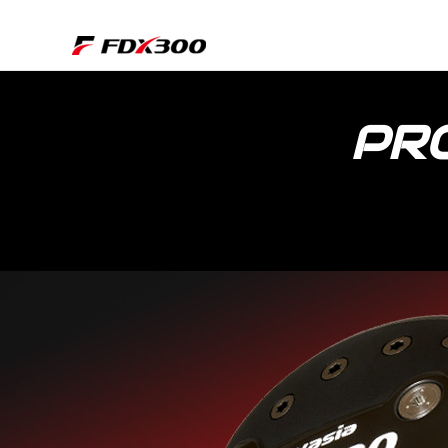
内
容
を
ス
キ
PR
ッ
プ