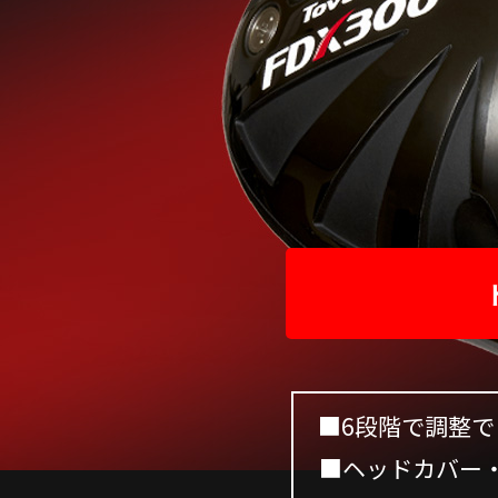
■6段階で調整で
■ヘッ